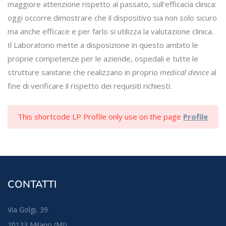
maggiore attenzione rispetto al passato, sull’efficacia clinica:
oggi occorre dimostrare che il dispositivo sia non solo sicuro
ma anche efficace e per farlo si utilizza la valutazione clinica.
Il Laboratorio mette a disposizione in questo ambito le
proprie competenze per le aziende, ospedali e tutte le
strutture sanitarie che realizzano in proprio
medical device
al
fine di verificare il rispetto dei requisiti richiesti.
This shortcode LP Profile only use on the page
Profile
CONTATTI
Via Golgi, 39
20133 Milano (MI)